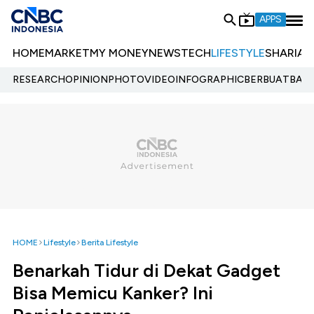
APPS
HOME
MARKET
MY MONEY
NEWS
TECH
LIFESTYLE
SHARIA
E
RESEARCH
OPINION
PHOTO
VIDEO
INFOGRAPHIC
BERBUATBAIK.
HOME
Lifestyle
Berita Lifestyle
Benarkah Tidur di Dekat Gadget
Bisa Memicu Kanker? Ini