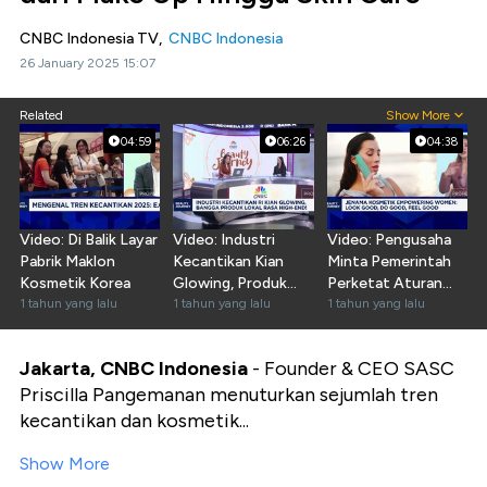
CNBC Indonesia TV,
CNBC Indonesia
26 January 2025 15:07
Related
Show More
04:59
06:26
04:38
Video: Di Balik Layar
Video: Industri
Video: Pengusaha
Pabrik Maklon
Kecantikan Kian
Minta Pemerintah
Kosmetik Korea
Glowing, Produk
Perketat Aturan
1 tahun yang lalu
Lokal Tampil Global
1 tahun yang lalu
Bisnis Kecantikan
1 tahun yang lalu
Jakarta, CNBC Indonesia
- Founder & CEO SASC
Priscilla Pangemanan menuturkan sejumlah tren
kecantikan dan kosmetik...
Show More