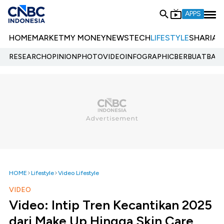
APPS
HOME
MARKET
MY MONEY
NEWS
TECH
LIFESTYLE
SHARIA
E
RESEARCH
OPINION
PHOTO
VIDEO
INFOGRAPHIC
BERBUATBAIK.
HOME
Lifestyle
Video Lifestyle
VIDEO
Video: Intip Tren Kecantikan 2025
dari Make Up Hingga Skin Care