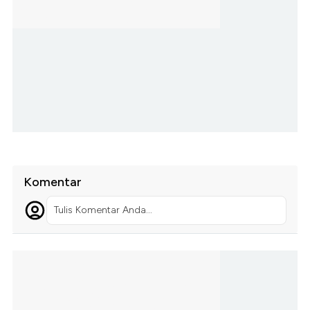
Komentar
Tulis Komentar Anda...