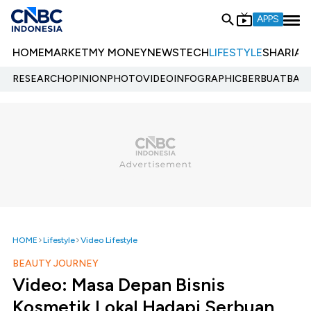
APPS
HOME
MARKET
MY MONEY
NEWS
TECH
LIFESTYLE
SHARIA
E
RESEARCH
OPINION
PHOTO
VIDEO
INFOGRAPHIC
BERBUATBAIK.
HOME
Lifestyle
Video Lifestyle
BEAUTY JOURNEY
Video: Masa Depan Bisnis
Kosmetik Lokal Hadapi Serbuan