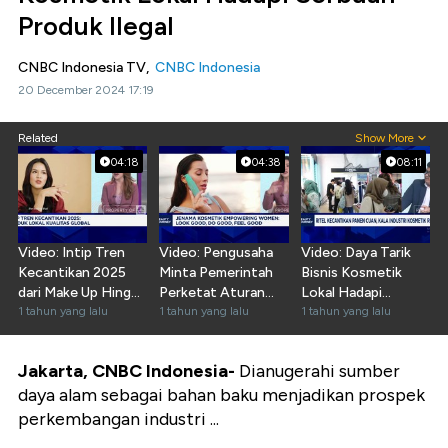
Produk Ilegal
CNBC Indonesia TV,
CNBC Indonesia
20 December 2024 17:19
Related
Show More
04:18
04:38
08:11
Video: Intip Tren
Video: Pengusaha
Video: Daya Tarik
Kecantikan 2025
Minta Pemerintah
Bisnis Kosmetik
dari Make Up Hingga
Perketat Aturan
Lokal Hadapi
Skin Care
1 tahun yang lalu
Bisnis Kecantikan
1 tahun yang lalu
Tantangan Bisnis
1 tahun yang lalu
2025
Jakarta, CNBC Indonesia-
Dianugerahi sumber
daya alam sebagai bahan baku menjadikan prospek
perkembangan industri ...