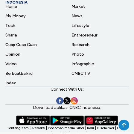
Home
Market
My Money
News
Tech
Lifestyle
Sharia
Entrepreneur
Cuap Cuap Cuan
Research
Opinion
Photo
Video
Infographic
Berbuatbaik.id
CNBC TV
Index
Connect With Us:
Download aplikasi CNBC Indonesia:
Tentang Kami
|
Redaksi
|
Pedoman Media Siber
|
Karir
|
Disclaimer
|
CNBC
Indonesia My Investment