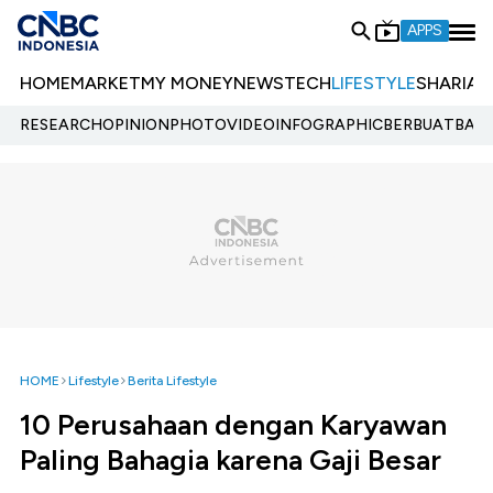
APPS
HOME
MARKET
MY MONEY
NEWS
TECH
LIFESTYLE
SHARIA
E
RESEARCH
OPINION
PHOTO
VIDEO
INFOGRAPHIC
BERBUATBAIK.
HOME
Lifestyle
Berita Lifestyle
10 Perusahaan dengan Karyawan
Paling Bahagia karena Gaji Besar