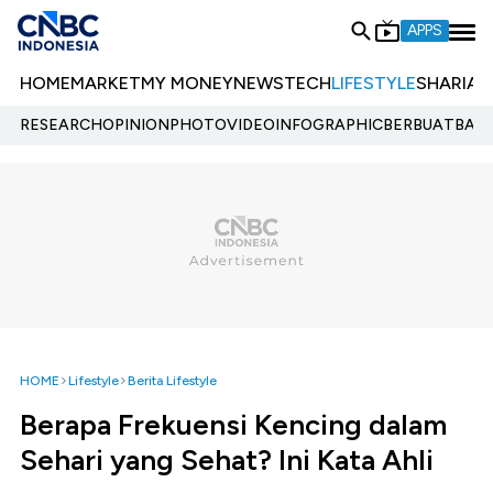
APPS
HOME
MARKET
MY MONEY
NEWS
TECH
LIFESTYLE
SHARIA
E
RESEARCH
OPINION
PHOTO
VIDEO
INFOGRAPHIC
BERBUATBAIK.
HOME
Lifestyle
Berita Lifestyle
Berapa Frekuensi Kencing dalam
Sehari yang Sehat? Ini Kata Ahli