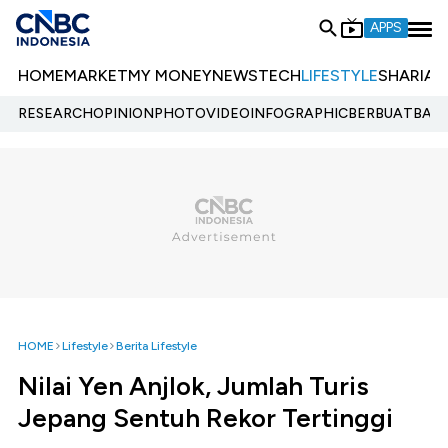
APPS
HOME
MARKET
MY MONEY
NEWS
TECH
LIFESTYLE
SHARIA
E
RESEARCH
OPINION
PHOTO
VIDEO
INFOGRAPHIC
BERBUATBAIK.
HOME
Lifestyle
Berita Lifestyle
Nilai Yen Anjlok, Jumlah Turis
Jepang Sentuh Rekor Tertinggi