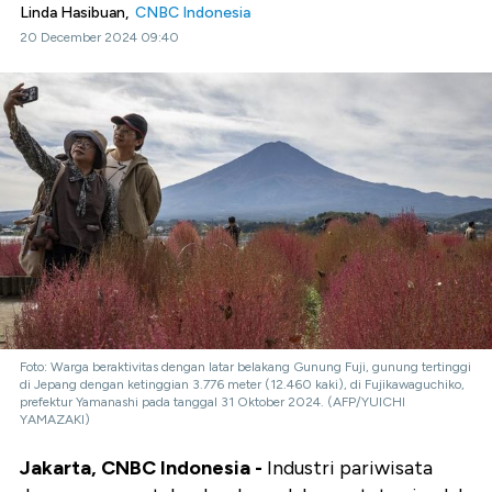
Linda Hasibuan,
CNBC Indonesia
20 December 2024 09:40
Foto: Warga beraktivitas dengan latar belakang Gunung Fuji, gunung tertinggi
di Jepang dengan ketinggian 3.776 meter (12.460 kaki), di Fujikawaguchiko,
prefektur Yamanashi pada tanggal 31 Oktober 2024. (AFP/YUICHI
YAMAZAKI)
Jakarta, CNBC Indonesia -
Industri pariwisata