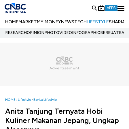
APPS
HOME
MARKET
MY MONEY
NEWS
TECH
LIFESTYLE
SHARIA
E
RESEARCH
OPINION
PHOTO
VIDEO
INFOGRAPHIC
BERBUATBAIK.
HOME
Lifestyle
Berita Lifestyle
Anita Tanjung Ternyata Hobi
Kuliner Makanan Jepang, Ungkap