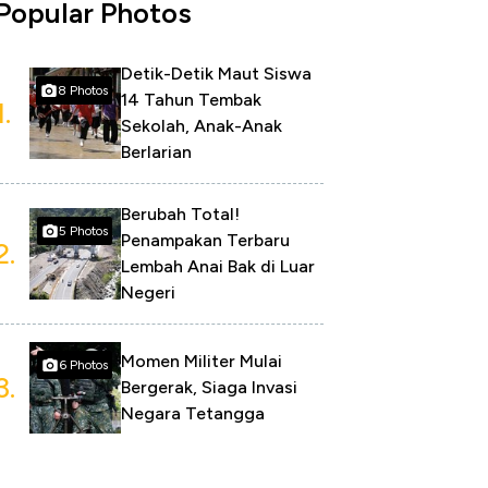
Popular Photos
Detik-Detik Maut Siswa
8 Photos
14 Tahun Tembak
1.
Sekolah, Anak-Anak
Berlarian
Berubah Total!
5 Photos
Penampakan Terbaru
2.
Lembah Anai Bak di Luar
Negeri
Momen Militer Mulai
6 Photos
3.
Bergerak, Siaga Invasi
Negara Tetangga