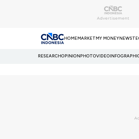
HOME
MARKET
MY MONEY
NEWS
TE
RESEARCH
OPINION
PHOTO
VIDEO
INFOGRAPHI