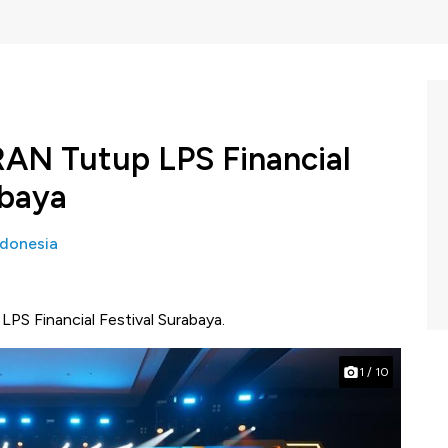
RAN Tutup LPS Financial
abaya
donesia
PS Financial Festival Surabaya.
1
/
10