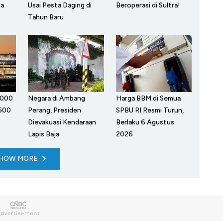
Beroperasi di Sultra!
a
Usai Pesta Daging di
Tahun Baru
.000
Negara di Ambang
Harga BBM di Semua
 500
Perang, Presiden
SPBU RI Resmi Turun,
Dievakuasi Kendaraan
Berlaku 6 Agustus
Lapis Baja
2026
HOW MORE
ategori
Layanan
Info