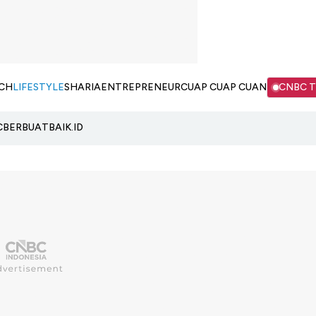
CH
LIFESTYLE
SHARIA
ENTREPRENEUR
CUAP CUAP CUAN
CNBC 
C
BERBUATBAIK.ID