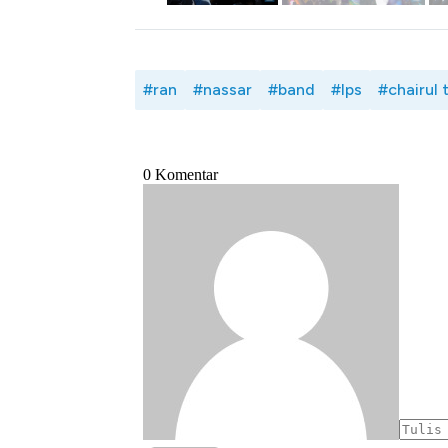
#ran
#nassar
#band
#lps
#chairul 