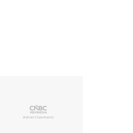
Nassar & RAN tampil satu panggung di LPS Financial Festival Suraba
njung setelah seharian mengikuti diskusi inspiratif hingga educationa
rto)