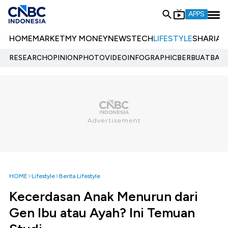
APPS
HOME
MARKET
MY MONEY
NEWS
TECH
LIFESTYLE
SHARIA
E
RESEARCH
OPINION
PHOTO
VIDEO
INFOGRAPHIC
BERBUATBAIK.
HOME
Lifestyle
Berita Lifestyle
Kecerdasan Anak Menurun dari
Gen Ibu atau Ayah? Ini Temuan