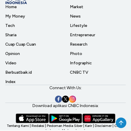
Home
Market
My Money
News
Tech
Lifestyle
Sharia
Entrepreneur
Cuap Cuap Cuan
Research
Opinion
Photo
Video
Infographic
Berbuatbaik.id
CNBC TV
Index
Connect With Us:
Download aplikasi CNBC Indonesia:
Tentang Kami
|
Redaksi
|
Pedoman Media Siber
|
Karir
|
Disclaimer
|
CNBC
Indonesia My Investment