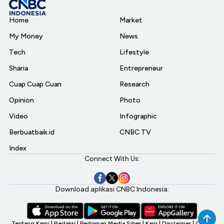
Home
Market
My Money
News
Tech
Lifestyle
Sharia
Entrepreneur
Cuap Cuap Cuan
Research
Opinion
Photo
Video
Infographic
Berbuatbaik.id
CNBC TV
Index
Connect With Us:
Download aplikasi CNBC Indonesia:
Tentang Kami
|
Redaksi
|
Pedoman Media Siber
|
Karir
|
Disclaimer
|
CNBC