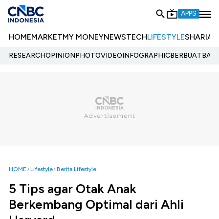
APPS
HOME
MARKET
MY MONEY
NEWS
TECH
LIFESTYLE
SHARIA
E
RESEARCH
OPINION
PHOTO
VIDEO
INFOGRAPHIC
BERBUATBAIK.
HOME
Lifestyle
Berita Lifestyle
5 Tips agar Otak Anak
Berkembang Optimal dari Ahli