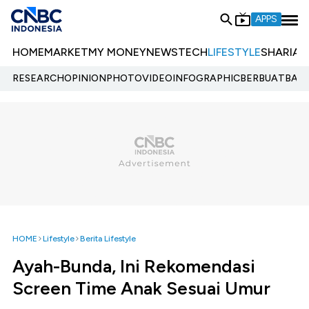
APPS
HOME
MARKET
MY MONEY
NEWS
TECH
LIFESTYLE
SHARIA
E
RESEARCH
OPINION
PHOTO
VIDEO
INFOGRAPHIC
BERBUATBAIK.
HOME
Lifestyle
Berita Lifestyle
Ayah-Bunda, Ini Rekomendasi
Screen Time Anak Sesuai Umur