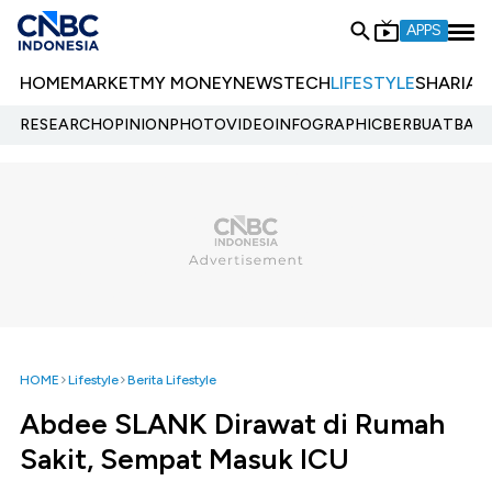
APPS
HOME
MARKET
MY MONEY
NEWS
TECH
LIFESTYLE
SHARIA
E
RESEARCH
OPINION
PHOTO
VIDEO
INFOGRAPHIC
BERBUATBAIK.
HOME
Lifestyle
Berita Lifestyle
Abdee SLANK Dirawat di Rumah
Sakit, Sempat Masuk ICU