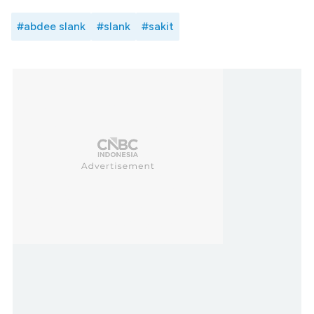
#abdee slank
#slank
#sakit