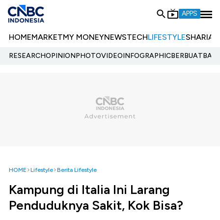
APPS
HOME
MARKET
MY MONEY
NEWS
TECH
LIFESTYLE
SHARIA
E
RESEARCH
OPINION
PHOTO
VIDEO
INFOGRAPHIC
BERBUATBAIK.
HOME
Lifestyle
Berita Lifestyle
Kampung di Italia Ini Larang
Penduduknya Sakit, Kok Bisa?