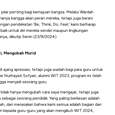
 pilar penting bagi kemajuan bangsa. Melalui Wardah
k hanya bangga akan peran mereka, tetapi juga berani
engan pendekatan 'Be, Think, Do, Feel,' kami berharap
k untuk diri mereka sendiri maupun lingkungan
inya, dikutip Senin (23/9/2024).
iri, Mengubah Murid
i ajang apresiasi, tetapi juga wadah bagi para guru untuk
rie Nurhayati Sofyan, alumni WIT 2023, program ini telah
ga menjadi seorang guru.
g tidak hanya mengubah cara saya mengajar, tetapi juga
ebagai seorang pendidik. Yang paling berkesan adalah
erah, dan merasakan bahwa kami semua adalah bagian dari
kan kepada guru-guru yang akan mengikuti WIT 2024,