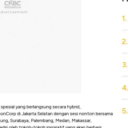
1.
2.
3.
4.
esial yang berlangsung secara hybrid,
5.
onCorp di Jakarta Selatan dengan sesi nonton bersama
andung, Surabaya, Palembang, Medan, Makassar,
adiri oleh tokoh-tokoh inspiratif yang akan berbagi