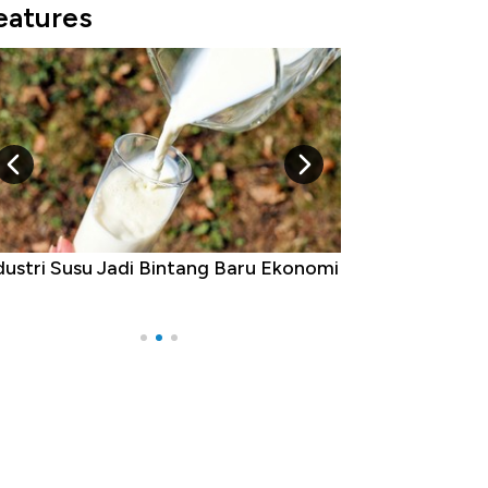
eatures
dustri Susu Jadi Bintang Baru Ekonomi
5 Raja Ekonomi 
Ada Jawa!