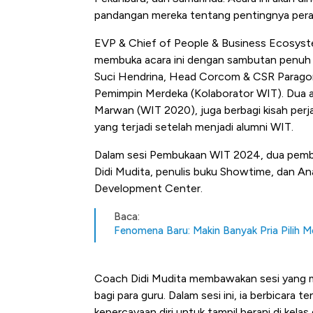
pandangan mereka tentang pentingnya per
EVP & Chief of People & Business Ecosys
membuka acara ini dengan sambutan penuh in
Suci Hendrina, Head Corcom & CSR Paragon
Pemimpin Merdeka (Kolaborator WIT). Dua a
Marwan (WIT 2020), juga berbagi kisah per
yang terjadi setelah menjadi alumni WIT.
Dalam sesi Pembukaan WIT 2024, dua pembica
Didi Mudita, penulis buku Showtime, dan An
Development Center.
Baca:
Fenomena Baru: Makin Banyak Pria Pilih 
Coach Didi Mudita membawakan sesi yang me
bagi para guru. Dalam sesi ini, ia berbicar
kepercayaan diri untuk tampil berani di kelas