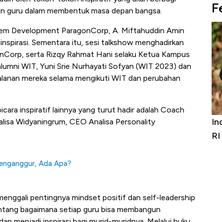
F
an guru dalam membentuk masa depan bangsa.
tem Development ParagonCorp, A. Miftahuddin Amin
spirasi. Sementara itu, sesi talkshow menghadirkan
Corp, serta Rizqy Rahmat Hani selaku Ketua Kampus
lumni WIT, Yuni Srie Nurhayati Sofyan (WIT 2023) dan
jalanan mereka selama mengikuti WIT dan perubahan
ra inspiratif lainnya yang turut hadir adalah Coach
Bangkit dari Kubur! Bisnis Furniture &
In
alisa Widyaningrum, CEO Analisa Personality
Alas Kaki Tumbuh Double Digit
RI
Menganggur, Ada Apa?
nggali pentingnya mindset positif dan self-leadership
a tentang bagaimana setiap guru bisa membangun
 dan menjadi inspirasi bagi murid-muridnya. Melalui buku