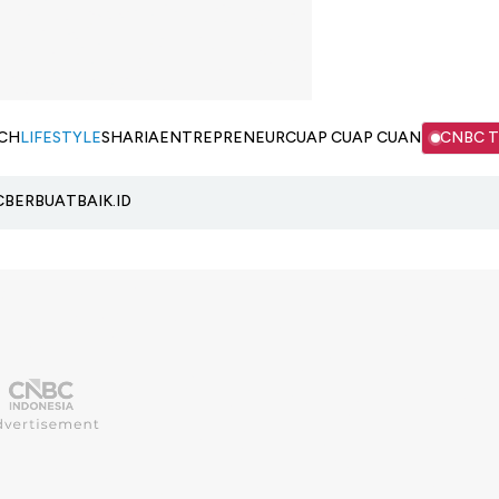
CH
LIFESTYLE
SHARIA
ENTREPRENEUR
CUAP CUAP CUAN
CNBC 
C
BERBUATBAIK.ID