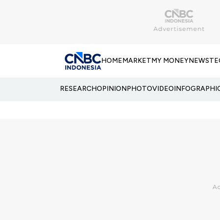
HOME
MARKET
MY MONEY
NEWS
TE
RESEARCH
OPINION
PHOTO
VIDEO
INFOGRAPHI