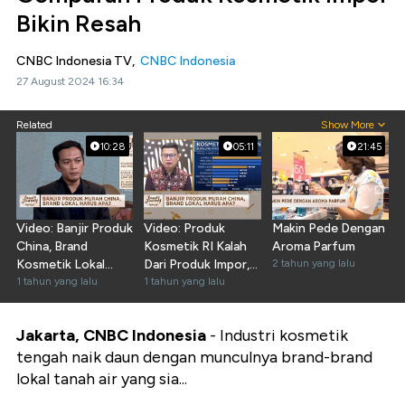
Bikin Resah
CNBC Indonesia TV,
CNBC Indonesia
27 August 2024 16:34
Related
Show More
10:28
05:11
21:45
Video: Banjir Produk
Video: Produk
Makin Pede Dengan
China, Brand
Kosmetik RI Kalah
Aroma Parfum
Kosmetik Lokal
Dari Produk Impor,
2 tahun yang lalu
Harus Lakukan Ini
1 tahun yang lalu
Ini Kata BPOM
1 tahun yang lalu
Jakarta, CNBC Indonesia
- Industri kosmetik
tengah naik daun dengan munculnya brand-brand
lokal tanah air yang sia...