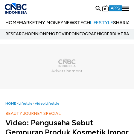
APPS
HOME
MARKET
MY MONEY
NEWS
TECH
LIFESTYLE
SHARIA
E
RESEARCH
OPINION
PHOTO
VIDEO
INFOGRAPHIC
BERBUATBAIK.
HOME
Lifestyle
Video Lifestyle
BEAUTY JOURNEY SPECIAL
Video: Pengusaha Sebut
Gempuran Produk Kosmetik Impor