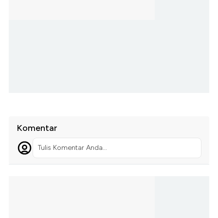
Komentar
Tulis Komentar Anda...