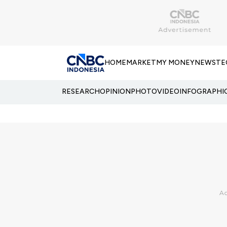
HOME
MARKET
MY MONEY
NEWS
TE
RESEARCH
OPINION
PHOTO
VIDEO
INFOGRAPHI