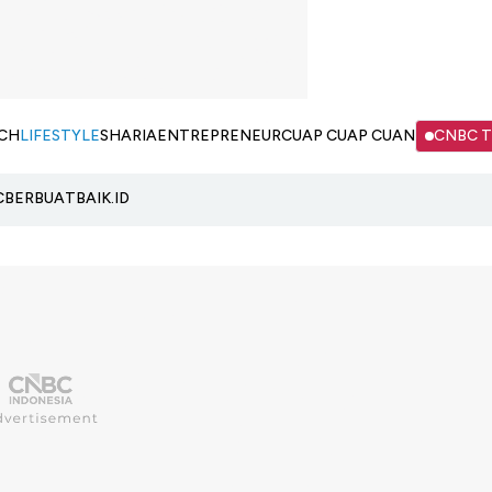
CH
LIFESTYLE
SHARIA
ENTREPRENEUR
CUAP CUAP CUAN
CNBC 
C
BERBUATBAIK.ID