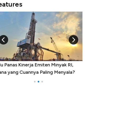
eatures
u Panas Kinerja Emiten Minyak RI,
10 Provinsi den
na yang Cuannya Paling Menyala?
Pengangguran Te