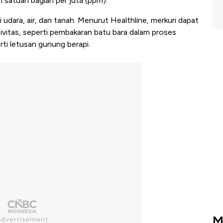
m satuan bagian per juta (ppm).
 udara, air, dan tanah. Menurut Healthline, merkuri dapat
tivitas, seperti pembakaran batu bara dalam proses
erti letusan gunung berapi.
M