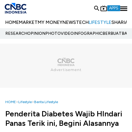
APPS
HOME
MARKET
MY MONEY
NEWS
TECH
LIFESTYLE
SHARIA
E
RESEARCH
OPINION
PHOTO
VIDEO
INFOGRAPHIC
BERBUATBAIK.
HOME
Lifestyle
Berita Lifestyle
Penderita Diabetes Wajib HIndari
Panas Terik ini, Begini Alasannya