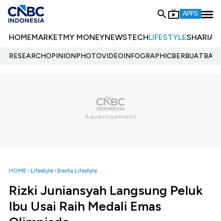
APPS
HOME
MARKET
MY MONEY
NEWS
TECH
LIFESTYLE
SHARIA
E
RESEARCH
OPINION
PHOTO
VIDEO
INFOGRAPHIC
BERBUATBAIK.
HOME
Lifestyle
Berita Lifestyle
Rizki Juniansyah Langsung Peluk
Ibu Usai Raih Medali Emas