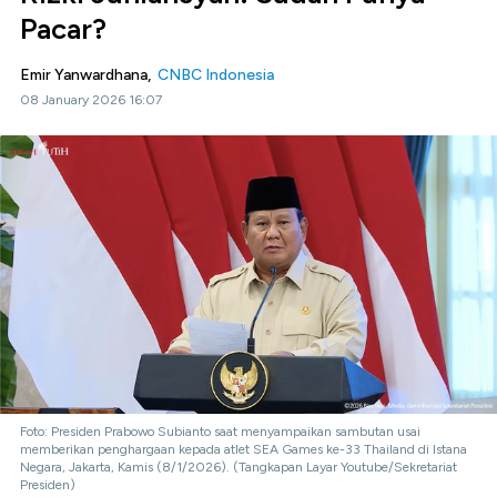
Pacar?
Emir Yanwardhana,
CNBC Indonesia
08 January 2026 16:07
Foto: Presiden Prabowo Subianto saat menyampaikan sambutan usai
memberikan penghargaan kepada atlet SEA Games ke-33 Thailand di Istana
Negara, Jakarta, Kamis (8/1/2026). (Tangkapan Layar Youtube/Sekretariat
Presiden)