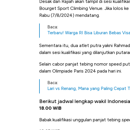
Desak dan Rajiah akan
tampil di sesi kualifi
Bourget Sport Climbing Venue
. Jika lolos 
Rabu (7/8/2024) mendatang.
Baca:
Terbaru! Warga RI Bisa Liburan Bebas Visa
Sementara itu, dua atlet putra yakni Rahmad
dalam sesi kualifikasi yang dilanjutkan putar
Selain cabor panjat tebing nomor
speed
put
Kongo Tutup Keran Ekspor, 
dalam Olimpiade Paris 2024 pada hari ini.
Tembaga Terbang ke Zona B
Baca:
Lari vs Renang, Mana yang Paling Cepat 
Berikut jadwal lengkap wakil Indonesia
18.00 WIB
Babak kualifikasi unggulan panjat tebing
spe