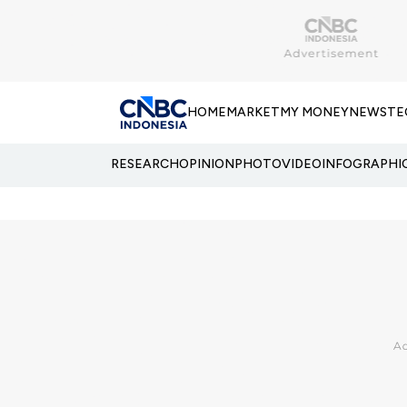
HOME
MARKET
MY MONEY
NEWS
TE
RESEARCH
OPINION
PHOTO
VIDEO
INFOGRAPHI