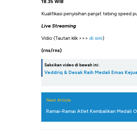
18.35 WIB
Kualifikasi penyisihan panjat tebing
speed
pu
Live Streaming
Vidio (Tautan klik >>>
di sini
)
(rns/rns)
Saksikan video di bawah ini:
Veddriq & Desak Raih Medali Emas Keju
Next Article
Ramai-Ramai Atlet Kembalikan Medali O