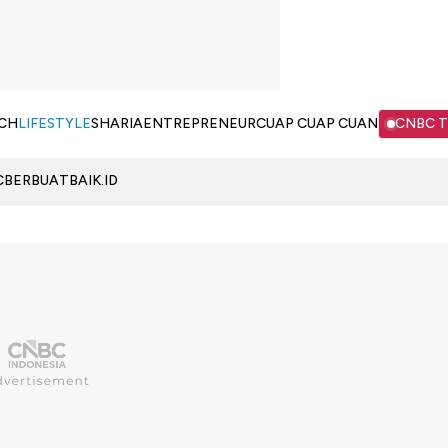
CH
LIFESTYLE
SHARIA
ENTREPRENEUR
CUAP CUAP CUAN
CNBC 
C
BERBUATBAIK.ID