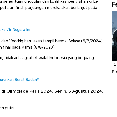
kasi penentuan unggulan dan kualifikasi penyisihan di
Le
F
ke putaran final, perjuangan mereka akan berlanjut pada
 ke 76 Negara Ini
 dan Veddriq baru akan tampil besok, Selasa (6/8/2024)
an final pada Kamis (8/8/2023).
ri, tidak ada lagi atlet wakil Indonesia yang berjuang
Harga
Adu Panas Kinerja Emiten Minyak RI,
10
erbahaya
Mana yang Cuannya Paling Menyala?
Pe
Turunkan Berat Badan?
 di Olimpiade Paris 2024, Senin, 5 Agustus 2024.
ed
putri