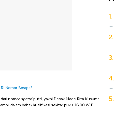
1.
2.
3.
4.
, RI Nomor Berapa?
5.
h dari nomor
speed
putri, yakni Desak Made Rita Kusuma
ampil dalam babak kualifikasi sekitar pukul 18.00 WIB.