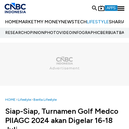
APPS
HOME
MARKET
MY MONEY
NEWS
TECH
LIFESTYLE
SHARIA
E
RESEARCH
OPINION
PHOTO
VIDEO
INFOGRAPHIC
BERBUATBAIK.
HOME
Lifestyle
Berita Lifestyle
Siap-Siap, Turnamen Golf Medco
PIIAGC 2024 akan Digelar 16-18