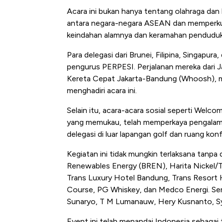
Acara ini bukan hanya tentang olahraga da
antara negara-negara ASEAN dan memperkuat
keindahan alamnya dan keramahan pendudukny
Para delegasi dari Brunei, Filipina, Singapur
pengurus PERPESI. Perjalanan mereka dari 
Kereta Cepat Jakarta-Bandung (Whoosh),
menghadiri acara ini.
Selain itu, acara-acara sosial seperti Welcom
yang memukau, telah memperkaya pengalam
delegasi di luar lapangan golf dan ruang konf
Kegiatan ini tidak mungkin terlaksana tanpa
Renewables Energy (BREN), Harita Nickel/TBP
Trans Luxury Hotel Bandung, Trans Resort H
Course, PG Whiskey, dan Medco Energi. Serta
Sunaryo, T M Lumanauw, Hery Kusnanto, Syai
Event ini telah menandai Indonesia sebaga