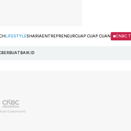
CH
LIFESTYLE
SHARIA
ENTREPRENEUR
CUAP CUAP CUAN
CNBC 
C
BERBUATBAIK.ID