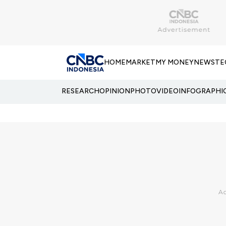
HOME
MARKET
MY MONEY
NEWS
TE
RESEARCH
OPINION
PHOTO
VIDEO
INFOGRAPHI