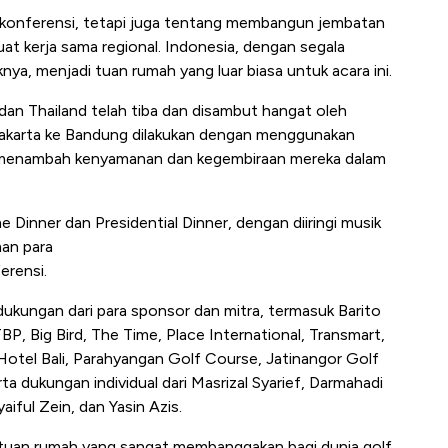
n konferensi, tetapi juga tentang membangun jembatan
 kerja sama regional. Indonesia, dengan segala
a, menjadi tuan rumah yang luar biasa untuk acara ini.
a, dan Thailand telah tiba dan disambut hangat oleh
Jakarta ke Bandung dilakukan dengan menggunakan
 menambah kenyamanan dan kegembiraan mereka dalam
e Dinner dan Presidential Dinner, dengan diiringi musik
an para
erensi.
 dukungan dari para sponsor dan mitra, termasuk Barito
, Big Bird, The Time, Place International, Transmart,
otel Bali, Parahyangan Golf Course, Jatinangor Golf
 dukungan individual dari Masrizal Syarief, Darmahadi
ful Zein, dan Yasin Azis.
i tuan rumah yang sangat membanggakan bagi dunia golf