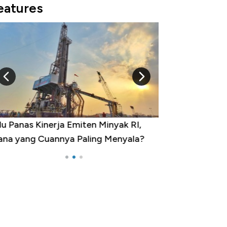
eatures
u Panas Kinerja Emiten Minyak RI,
10 Provinsi den
na yang Cuannya Paling Menyala?
Pengangguran Te