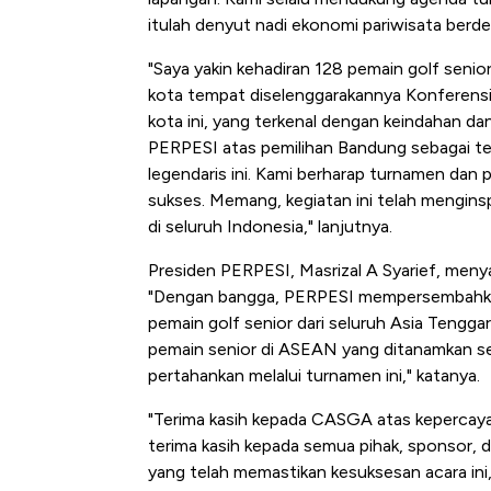
itulah denyut nadi ekonomi pariwisata berde
"Saya yakin kehadiran 128 pemain golf senio
kota tempat diselenggarakannya Konferensi 
kota ini, yang terkenal dengan keindahan d
PERPESI atas pemilihan Bandung sebagai t
legendaris ini. Kami berharap turnamen da
sukses. Memang, kegiatan ini telah mengins
di seluruh Indonesia," lanjutnya.
Presiden PERPESI, Masrizal A Syarief, meny
"Dengan bangga, PERPESI mempersembah
pemain golf senior dari seluruh Asia Tengg
pemain senior di ASEAN yang ditanamkan se
pertahankan melalui turnamen ini," katanya.
"Terima kasih kepada CASGA atas kepercay
terima kasih kepada semua pihak, sponsor, 
yang telah memastikan kesuksesan acara ini,"