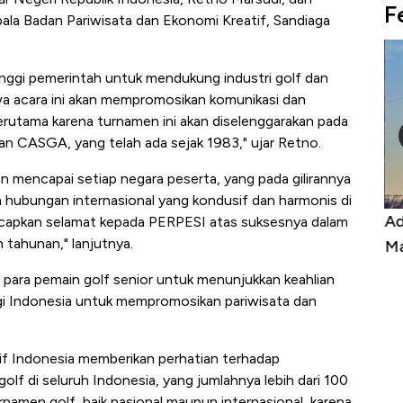
F
ala Badan Pariwisata dan Ekonomi Kreatif, Sandiaga
ggi pemerintah untuk mendukung industri golf dan
hwa acara ini akan mempromosikan komunikasi dan
rutama karena turnamen ini akan diselenggarakan pada
 CASGA, yang telah ada sejak 1983," ujar Retno.
akan mencapai setiap negara peserta, yang pada gilirannya
a hubungan internasional yang kondusif dan harmonis di
Kongo Tutup Keran Ekspor, Harga
Ad
gucapkan selamat kepada PERPESI atas suksesnya dalam
tahunan," lanjutnya.
Tembaga Terbang ke Zona Berbahaya
Ma
i para pemain golf senior untuk menunjukkan keahlian
gi Indonesia untuk mempromosikan pariwisata dan
if Indonesia memberikan perhatian terhadap
 di seluruh Indonesia, yang jumlahnya lebih dari 100
namen golf, baik nasional maupun internasional, karena