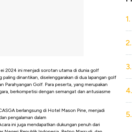
1.
2.
3.
i 2024 ini menjadi sorotan utama di dunia golf
g paling dinantikan, diselenggarakan di dua lapangan golf
dan Parahyangan Golf. Para peserta, yang merupakan
4.
nggara, berkompetisi dengan semangat dan antusiasme
 CASGA berlangsung di Hotel Mason Pine, menjadi
5.
 dan pengalaman dalam
cara ini juga mendapatkan dukungan penuh dari
r Negeri Republik Indonesia, Retno Marsudi, dan