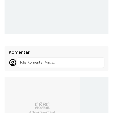
Komentar
Tulis Komentar Anda...