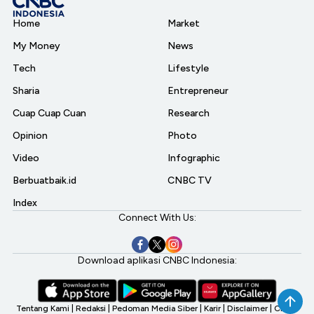
Home
Market
My Money
News
Tech
Lifestyle
Sharia
Entrepreneur
Cuap Cuap Cuan
Research
Opinion
Photo
Video
Infographic
Berbuatbaik.id
CNBC TV
Index
Connect With Us:
Download aplikasi CNBC Indonesia:
Tentang Kami
|
Redaksi
|
Pedoman Media Siber
|
Karir
|
Disclaimer
|
CNBC