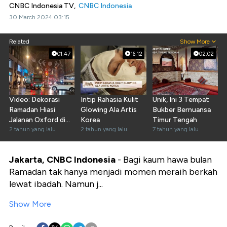
CNBC Indonesia TV,
CNBC Indonesia
30 March 2024 03:15
Related
Show More
01:47
16:12
02:02
Video: Dekorasi
Intip Rahasia Kulit
Unik, Ini 3 Tempat
Ramadan Hiasi
Glowing Ala Artis
Bukber Bernuansa
Jalanan Oxford di
Korea
Timur Tengah
Inggris
2 tahun yang lalu
2 tahun yang lalu
7 tahun yang lalu
Jakarta, CNBC Indonesia
- Bagi kaum hawa bulan
Ramadan tak hanya menjadi momen meraih berkah
lewat ibadah. Namun j...
Show More