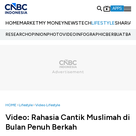
APPS
HOME
MARKET
MY MONEY
NEWS
TECH
LIFESTYLE
SHARIA
E
RESEARCH
OPINION
PHOTO
VIDEO
INFOGRAPHIC
BERBUATBAIK.
HOME
Lifestyle
Video Lifestyle
Video: Rahasia Cantik Muslimah di
Bulan Penuh Berkah