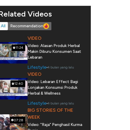
Related Videos
All
Recommendation
VIDEO
Video: Alasan Produk Herbal
11:24
Makin Diburu Konsumen Saat
Lebaran
Lifestyle
4 bulan yang lalu
VIDEO
Video: Lebaran Effect Bagi
12:40
Lonjakan Konsumsi Produk
Herbal & Wellness
Lifestyle
4 bulan yang lalu
BIG STORIES OF THE
WEEK
07:28
Video: "Raja" Penghasil Kurma