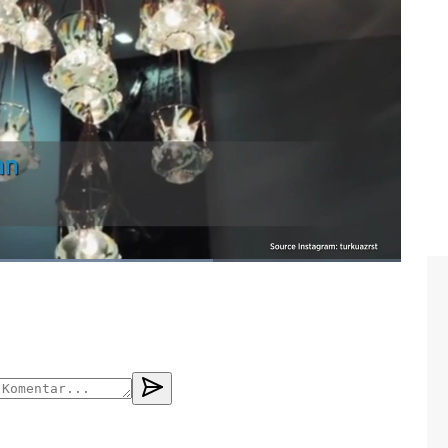
an
#restoran