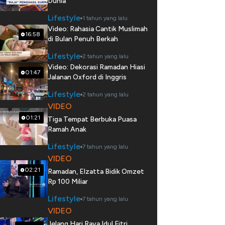
Dunia
Lifestyle
1 tahun yang lalu
Video: Rahasia Cantik Muslimah
16:58
di Bulan Penuh Berkah
Lifestyle
2 tahun yang lalu
Video: Dekorasi Ramadan Hiasi
01:47
Jalanan Oxford di Inggris
Lifestyle
2 tahun yang lalu
VIDEO
01:21
Tiga Tempat Berbuka Puasa
Ramah Anak
Lifestyle
7 tahun yang lalu
VIDEO
02:21
Ramadan, Elzatta Bidik Omzet
Rp 100 Miliar
Lifestyle
7 tahun yang lalu
VIDEO
Jelang Hari Raya Idul Fitri,