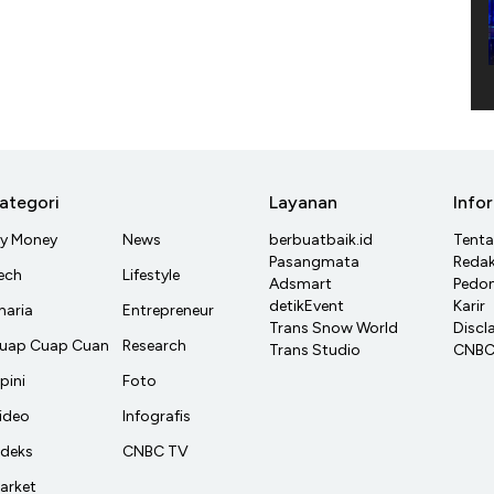
ategori
Layanan
Info
y Money
News
berbuatbaik.id
Tent
Pasangmata
Redak
ech
Lifestyle
Adsmart
Pedom
detikEvent
Karir
haria
Entrepreneur
Trans Snow World
Discl
uap Cuap Cuan
Research
Trans Studio
CNBC 
pini
Foto
ideo
Infografis
ndeks
CNBC TV
arket