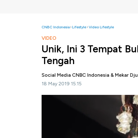
CNBC Indonesia
Lifestyle
Video Lifestyle
VIDEO
Unik, Ini 3 Tempat B
Tengah
Social Media CNBC Indonesia & Mekar Dju
18 May 2019 15:15
Jakarta,CNBC Indonesia-
Apa kamu berenc
CNBC
Indonesia akan merekomendasikan t
selengkapnya dalam video berikut ini
Bagikan: