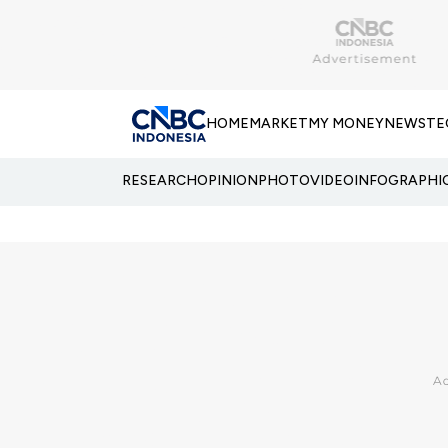
HOME
MARKET
MY MONEY
NEWS
TE
RESEARCH
OPINION
PHOTO
VIDEO
INFOGRAPHI