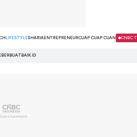
CH
LIFESTYLE
SHARIA
ENTREPRENEUR
CUAP CUAP CUAN
CNBC 
C
BERBUATBAIK.ID