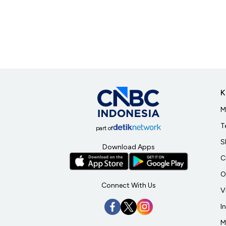
K
M
T
part of
S
Download Apps
C
O
Connect With Us
V
I
M