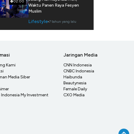
02:00
Waktu Panen Raya Fesyen
Muslim
Lifestyle
7 tahun yang lalu
rmasi
Jaringan Media
ang Kami
CNN Indonesia
si
CNBC Indonesia
an Media Siber
Haibunda
Beautynesia
aimer
Female Daily
Indonesia My Investment
CXO Media