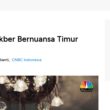
ukber Bernuansa Timur
lianti,
CNBC Indonesia
ana buka bersama teman dan keluarga? Nah, kali ini
iga tempat
bukber
bernuansa timur tengah. Yuk lihat