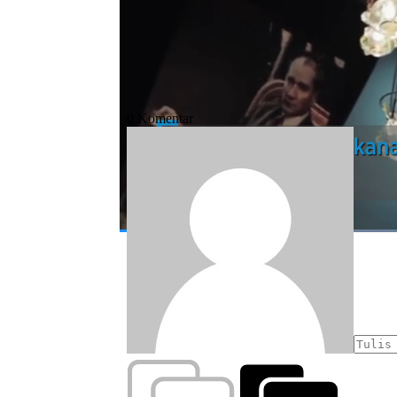
#tempat bukber
#buka puasa
#ramad