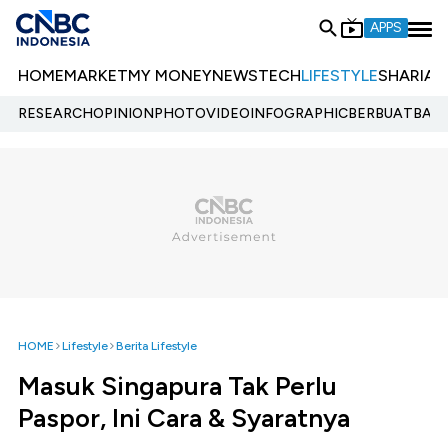
APPS
HOME
MARKET
MY MONEY
NEWS
TECH
LIFESTYLE
SHARIA
E
RESEARCH
OPINION
PHOTO
VIDEO
INFOGRAPHIC
BERBUATBAIK.
HOME
Lifestyle
Berita Lifestyle
Masuk Singapura Tak Perlu
Paspor, Ini Cara & Syaratnya