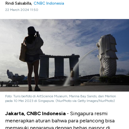
Rindi Salsabilla,
CNBC Indonesia
22 March 2024 11:50
Foto: Turis berfoto di ArtScience Museum, Marina Bay Sands, dan Merlion
pada 10 Mei 2023 di Singapura. (NurPhoto via Getty Images/NurPhoto)
Jakarta, CNBC Indonesia
-
Singapura resmi
menerapkan aturan bahwa para pelancong bisa
memasuki negaranya dengan bebas paspor di