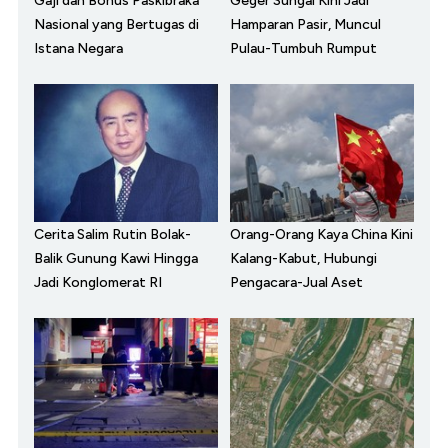
Gaji dan Bonus Paskibraka
Geger Sungai Kini Jadi
Nasional yang Bertugas di
Hamparan Pasir, Muncul
Istana Negara
Pulau-Tumbuh Rumput
Cerita Salim Rutin Bolak-
Orang-Orang Kaya China Kini
Balik Gunung Kawi Hingga
Kalang-Kabut, Hubungi
Jadi Konglomerat RI
Pengacara-Jual Aset