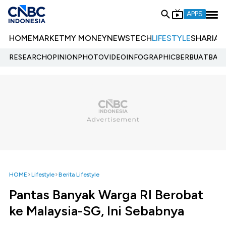
APPS
HOME
MARKET
MY MONEY
NEWS
TECH
LIFESTYLE
SHARIA
E
RESEARCH
OPINION
PHOTO
VIDEO
INFOGRAPHIC
BERBUATBAIK.
HOME
Lifestyle
Berita Lifestyle
Pantas Banyak Warga RI Berobat
ke Malaysia-SG, Ini Sebabnya