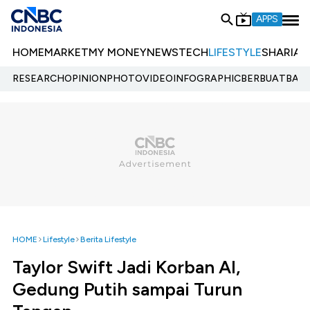
APPS
HOME
MARKET
MY MONEY
NEWS
TECH
LIFESTYLE
SHARIA
E
RESEARCH
OPINION
PHOTO
VIDEO
INFOGRAPHIC
BERBUATBAIK.
HOME
Lifestyle
Berita Lifestyle
Taylor Swift Jadi Korban AI,
Gedung Putih sampai Turun