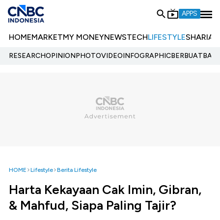
APPS
HOME
MARKET
MY MONEY
NEWS
TECH
LIFESTYLE
SHARIA
E
RESEARCH
OPINION
PHOTO
VIDEO
INFOGRAPHIC
BERBUATBAIK.
HOME
Lifestyle
Berita Lifestyle
Harta Kekayaan Cak Imin, Gibran,
& Mahfud, Siapa Paling Tajir?