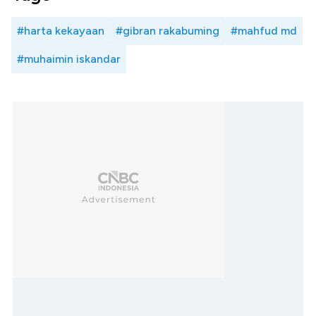
#harta kekayaan
#gibran rakabuming
#mahfud md
#muhaimin iskandar