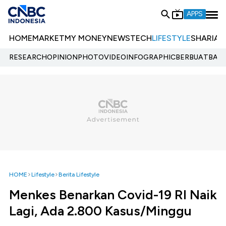
APPS
HOME
MARKET
MY MONEY
NEWS
TECH
LIFESTYLE
SHARIA
E
RESEARCH
OPINION
PHOTO
VIDEO
INFOGRAPHIC
BERBUATBAIK.
HOME
Lifestyle
Berita Lifestyle
Menkes Benarkan Covid-19 RI Naik
Lagi, Ada 2.800 Kasus/Minggu