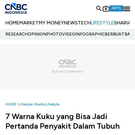
APPS
HOME
MARKET
MY MONEY
NEWS
TECH
LIFESTYLE
SHARIA
E
RESEARCH
OPINION
PHOTO
VIDEO
INFOGRAPHIC
BERBUATBAIK.
HOME
Lifestyle
Berita Lifestyle
7 Warna Kuku yang Bisa Jadi
Pertanda Penyakit Dalam Tubuh