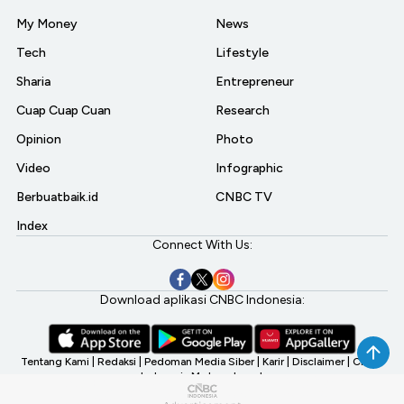
My Money
News
Tech
Lifestyle
Sharia
Entrepreneur
Cuap Cuap Cuan
Research
Opinion
Photo
Video
Infographic
Berbuatbaik.id
CNBC TV
Index
Connect With Us:
Download aplikasi CNBC Indonesia:
Tentang Kami
|
Redaksi
|
Pedoman Media Siber
|
Karir
|
Disclaimer
|
CNBC
Indonesia My Investment
©2026 CNBC Indonesia, A Transmedia Company