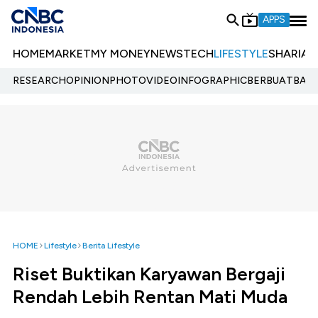
APPS
HOME
MARKET
MY MONEY
NEWS
TECH
LIFESTYLE
SHARIA
E
RESEARCH
OPINION
PHOTO
VIDEO
INFOGRAPHIC
BERBUATBAIK.
HOME
Lifestyle
Berita Lifestyle
Riset Buktikan Karyawan Bergaji
Rendah Lebih Rentan Mati Muda