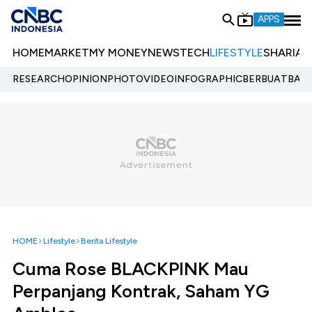
APPS
HOME
MARKET
MY MONEY
NEWS
TECH
LIFESTYLE
SHARIA
E
RESEARCH
OPINION
PHOTO
VIDEO
INFOGRAPHIC
BERBUATBAIK.
HOME
Lifestyle
Berita Lifestyle
Cuma Rose BLACKPINK Mau
Perpanjang Kontrak, Saham YG