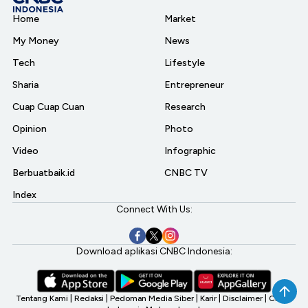
Home
Market
My Money
News
Tech
Lifestyle
Sharia
Entrepreneur
Cuap Cuap Cuan
Research
Opinion
Photo
Video
Infographic
Berbuatbaik.id
CNBC TV
Index
Connect With Us:
Download aplikasi CNBC Indonesia:
Tentang Kami
|
Redaksi
|
Pedoman Media Siber
|
Karir
|
Disclaimer
|
CNBC