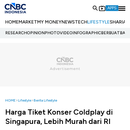
APPS
HOME
MARKET
MY MONEY
NEWS
TECH
LIFESTYLE
SHARIA
E
RESEARCH
OPINION
PHOTO
VIDEO
INFOGRAPHIC
BERBUATBAIK.
HOME
Lifestyle
Berita Lifestyle
Harga Tiket Konser Coldplay di
Singapura, Lebih Murah dari RI