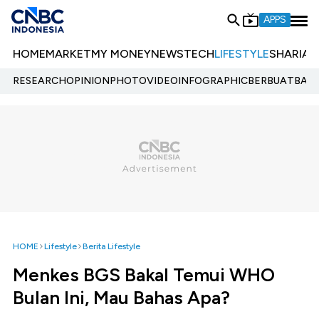
APPS
HOME
MARKET
MY MONEY
NEWS
TECH
LIFESTYLE
SHARIA
E
RESEARCH
OPINION
PHOTO
VIDEO
INFOGRAPHIC
BERBUATBAIK.
HOME
Lifestyle
Berita Lifestyle
Menkes BGS Bakal Temui WHO
Bulan Ini, Mau Bahas Apa?