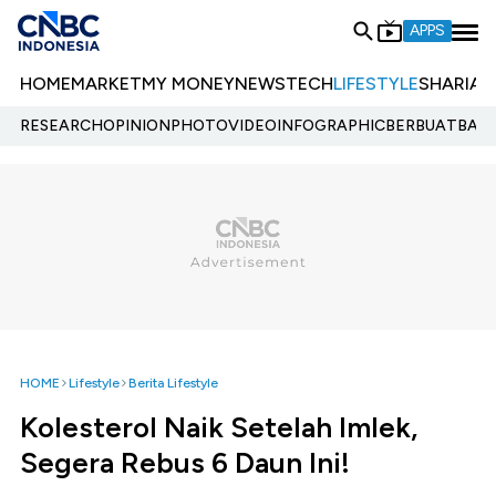
APPS
HOME
MARKET
MY MONEY
NEWS
TECH
LIFESTYLE
SHARIA
E
RESEARCH
OPINION
PHOTO
VIDEO
INFOGRAPHIC
BERBUATBAIK.
HOME
Lifestyle
Berita Lifestyle
Kolesterol Naik Setelah Imlek,
Segera Rebus 6 Daun Ini!