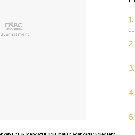
1.
2.
3.
4.
5.
rankan untuk mengatur pola makan agar kadar kolesterol