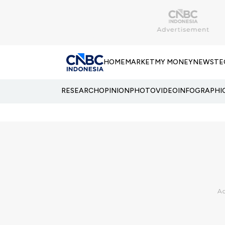
HOME
MARKET
MY MONEY
NEWS
TE
RESEARCH
OPINION
PHOTO
VIDEO
INFOGRAPHI