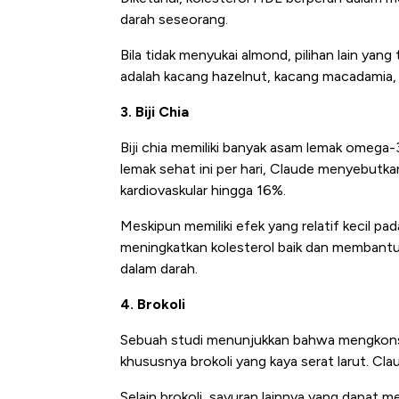
darah seseorang.
Bila tidak menyukai almond, pilihan lain yan
adalah kacang hazelnut, kacang macadamia, k
3. Biji Chia
Biji chia memiliki banyak asam lemak omeg
lemak sehat ini per hari, Claude menyebutka
kardiovaskular hingga 16%.
Meskipun memiliki efek yang relatif kecil
meningkatkan kolesterol baik dan membantu 
dalam darah.
4. Brokoli
Sebuah studi menunjukkan bahwa mengkonsu
khususnya brokoli yang kaya serat larut. Cla
Selain brokoli, sayuran lainnya yang dapat m