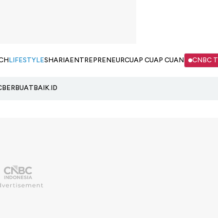
CH
LIFESTYLE
SHARIA
ENTREPRENEUR
CUAP CUAP CUAN
CNBC 
C
BERBUATBAIK.ID