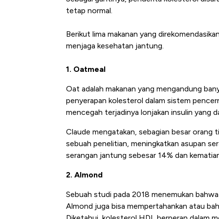
tetap normal.
Berikut lima makanan yang direkomendasikan
menjaga kesehatan jantung.
1. Oatmeal
Oat adalah makanan yang mengandung banya
penyerapan kolesterol dalam sistem pencer
mencegah terjadinya lonjakan insulin yang d
Kongo Tutup Keran Ekspor, 
Claude mengatakan, sebagian besar orang 
Tembaga Terbang ke Zona B
sebuah penelitian, meningkatkan asupan ser
serangan jantung sebesar 14% dan kematian
2. Almond
Sebuah studi pada 2018 menemukan bahwa al
Almond juga bisa mempertahankan atau bahk
Diketahui, kolesterol HDL berperan dalam me