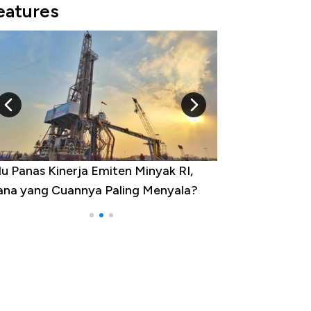
eatures
 Provinsi dengan Tingkat
ngangguran Tertinggi, Ada Jakarta