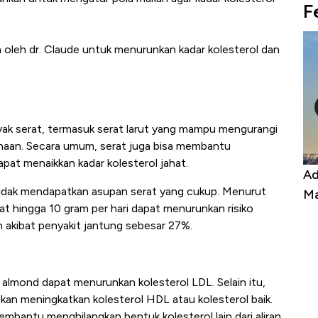
F
 oleh dr. Claude untuk menurunkan kadar kolesterol dan
k serat, termasuk serat larut yang mampu mengurangi
naan. Secara umum, serat juga bisa membantu
apat menaikkan kadar kolesterol jahat.
Harga
Adu Panas Kinerja Emiten Minyak RI,
10
tidak mendapatkan asupan serat yang cukup. Menurut
erbahaya
Mana yang Cuannya Paling Menyala?
Pe
at hingga 10 gram per hari dapat menurunkan risiko
 akibat penyakit jantung sebesar 27%.
mond dapat menurunkan kolesterol LDL. Selain itu,
an meningkatkan kolesterol HDL atau kolesterol baik.
mbantu menghilangkan bentuk kolesterol lain dari aliran