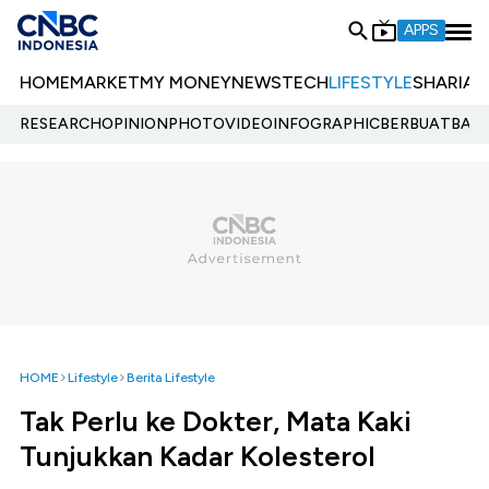
APPS
HOME
MARKET
MY MONEY
NEWS
TECH
LIFESTYLE
SHARIA
E
RESEARCH
OPINION
PHOTO
VIDEO
INFOGRAPHIC
BERBUATBAIK.
HOME
Lifestyle
Berita Lifestyle
Tak Perlu ke Dokter, Mata Kaki
Tunjukkan Kadar Kolesterol