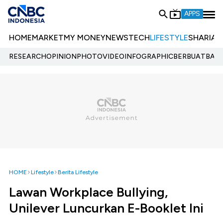
APPS
HOME
MARKET
MY MONEY
NEWS
TECH
LIFESTYLE
SHARIA
E
RESEARCH
OPINION
PHOTO
VIDEO
INFOGRAPHIC
BERBUATBAIK.
HOME
Lifestyle
Berita Lifestyle
Lawan Workplace Bullying,
Unilever Luncurkan E-Booklet Ini