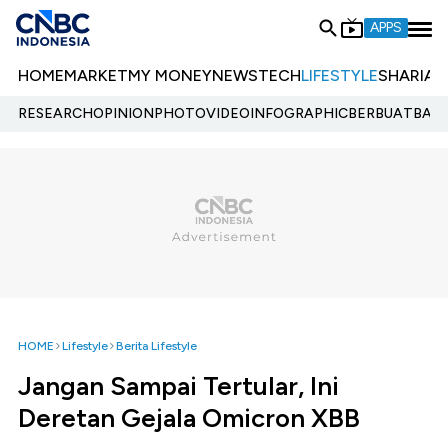
APPS
HOME
MARKET
MY MONEY
NEWS
TECH
LIFESTYLE
SHARIA
E
RESEARCH
OPINION
PHOTO
VIDEO
INFOGRAPHIC
BERBUATBAIK.
HOME
Lifestyle
Berita Lifestyle
Jangan Sampai Tertular, Ini
Deretan Gejala Omicron XBB