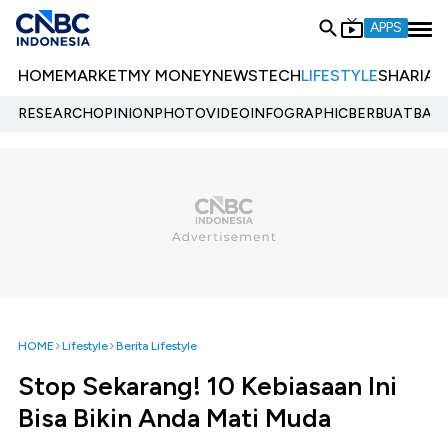
APPS
HOME
MARKET
MY MONEY
NEWS
TECH
LIFESTYLE
SHARIA
E
RESEARCH
OPINION
PHOTO
VIDEO
INFOGRAPHIC
BERBUATBAIK.
HOME
Lifestyle
Berita Lifestyle
Stop Sekarang! 10 Kebiasaan Ini
Bisa Bikin Anda Mati Muda