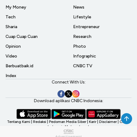
My Money
News
Tech
Lifestyle
Sharia
Entrepreneur
Cuap Cuap Cuan
Research
Opinion
Photo
Video
Infographic
Berbuatbaik.id
CNBC TV
Index
Connect With Us:
Download aplikasi CNBC Indonesia:
Tentang Kami
|
Redaksi
|
Pedoman Media Siber
|
Karir
|
Disclaimer
|
CNBC
Indonesia My Investment
©2026 CNBC Indonesia, A Transmedia Company