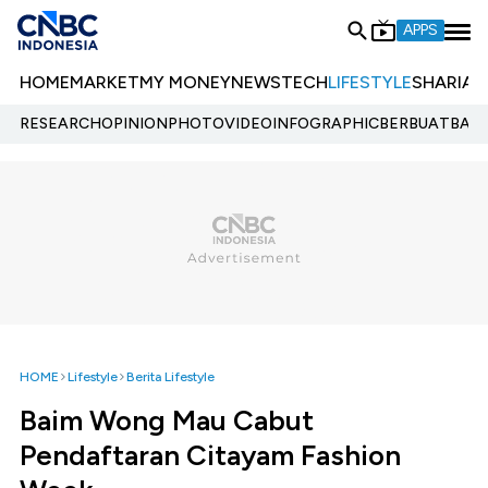
APPS
HOME
MARKET
MY MONEY
NEWS
TECH
LIFESTYLE
SHARIA
E
RESEARCH
OPINION
PHOTO
VIDEO
INFOGRAPHIC
BERBUATBAIK.
HOME
Lifestyle
Berita Lifestyle
Baim Wong Mau Cabut
Pendaftaran Citayam Fashion