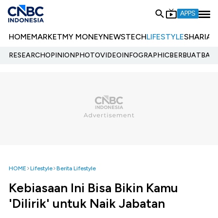
APPS
HOME
MARKET
MY MONEY
NEWS
TECH
LIFESTYLE
SHARIA
E
RESEARCH
OPINION
PHOTO
VIDEO
INFOGRAPHIC
BERBUATBAIK.
HOME
Lifestyle
Berita Lifestyle
Kebiasaan Ini Bisa Bikin Kamu
'Dilirik' untuk Naik Jabatan