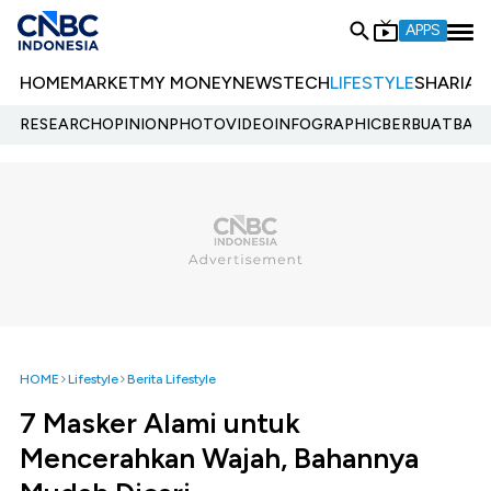
APPS
HOME
MARKET
MY MONEY
NEWS
TECH
LIFESTYLE
SHARIA
E
RESEARCH
OPINION
PHOTO
VIDEO
INFOGRAPHIC
BERBUATBAIK.
HOME
Lifestyle
Berita Lifestyle
7 Masker Alami untuk
Mencerahkan Wajah, Bahannya