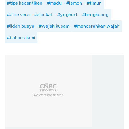
#tips kecantikan
#madu
#lemon
#timun
#aloe vera
#alpukat
#yoghurt
#bengkuang
#lidah buaya
#wajah kusam
#mencerahkan wajah
#bahan alami