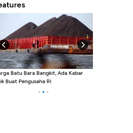
eatures
rga Batu Bara Bangkit, Ada Kabar
Harga Emas Jatu
ik Buat Pengusaha RI
Apa yang Sebena