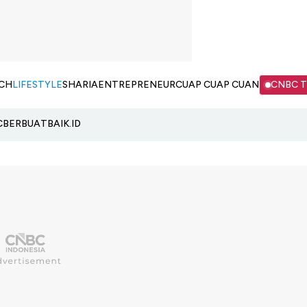
CH
LIFESTYLE
SHARIA
ENTREPRENEUR
CUAP CUAP CUAN
CNBC 
C
BERBUATBAIK.ID