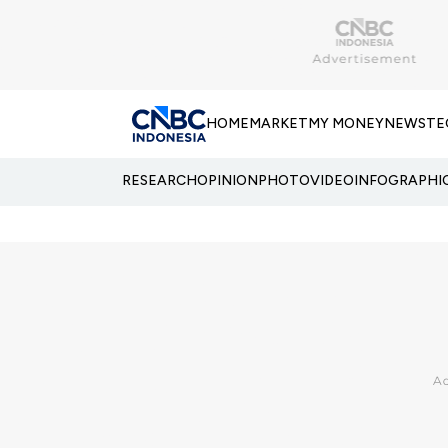
HOME
MARKET
MY MONEY
NEWS
TE
RESEARCH
OPINION
PHOTO
VIDEO
INFOGRAPHI