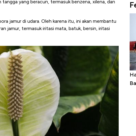
 tangga yang beracun, termasuk benzena, xilena, dan
F
ra jamur di udara. Oleh karena itu, ini akan membantu
 jamur, termasuk iritasi mata, batuk, bersin, iritasi
Ini Kekuatan Uang Embraer Kuasai
Ha
Langit Dunia, Pembunuh Boeing-Airbus?
Ba