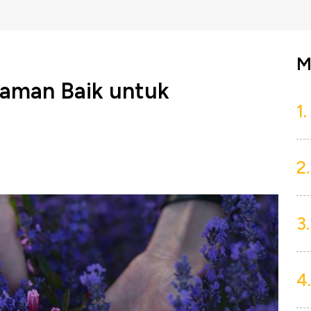
M
naman Baik untuk
1.
2.
3.
4.