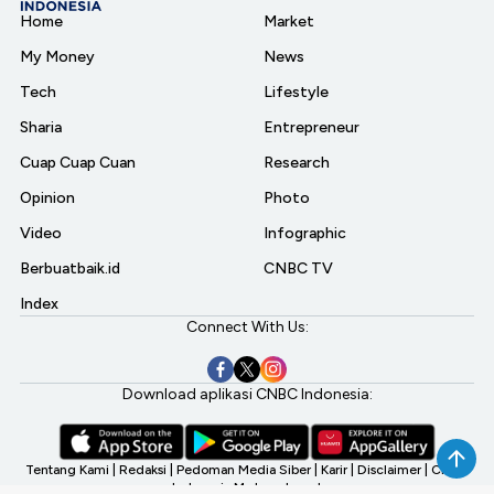
Home
Market
My Money
News
Tech
Lifestyle
Sharia
Entrepreneur
Cuap Cuap Cuan
Research
Opinion
Photo
Video
Infographic
Berbuatbaik.id
CNBC TV
Index
Connect With Us:
Download aplikasi CNBC Indonesia:
Tentang Kami
|
Redaksi
|
Pedoman Media Siber
|
Karir
|
Disclaimer
|
CNBC
Indonesia My Investment