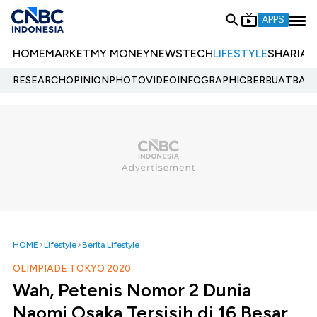
APPS
HOME
MARKET
MY MONEY
NEWS
TECH
LIFESTYLE
SHARIA
E
RESEARCH
OPINION
PHOTO
VIDEO
INFOGRAPHIC
BERBUATBAIK.
HOME
Lifestyle
Berita Lifestyle
OLIMPIADE TOKYO 2020
Wah, Petenis Nomor 2 Dunia
Naomi Osaka Tersisih di 16 Besar