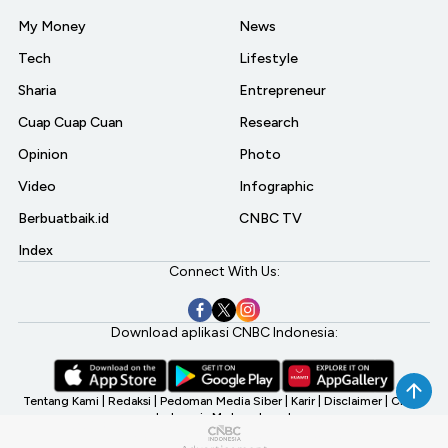
My Money
News
Tech
Lifestyle
Sharia
Entrepreneur
Cuap Cuap Cuan
Research
Opinion
Photo
Video
Infographic
Berbuatbaik.id
CNBC TV
Index
Connect With Us:
Download aplikasi CNBC Indonesia:
Tentang Kami
|
Redaksi
|
Pedoman Media Siber
|
Karir
|
Disclaimer
|
CNBC
Indonesia My Investment
©2026 CNBC Indonesia, A Transmedia Company