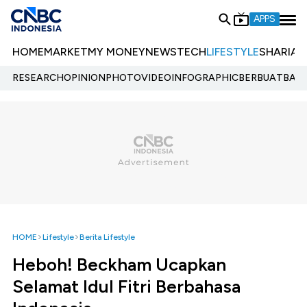
APPS
HOME
MARKET
MY MONEY
NEWS
TECH
LIFESTYLE
SHARIA
E
RESEARCH
OPINION
PHOTO
VIDEO
INFOGRAPHIC
BERBUATBAIK.
HOME
Lifestyle
Berita Lifestyle
Heboh! Beckham Ucapkan
Selamat Idul Fitri Berbahasa