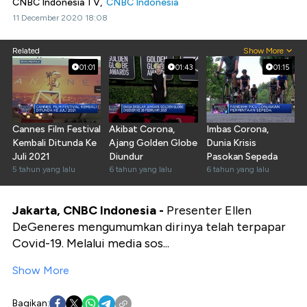
CNBC Indonesia TV,
CNBC Indonesia
11 December 2020 18:08
Related
Show More
01:01
01:43
01:15
Cannes Film Festival
Akibat Corona,
Imbas Corona,
Kembali Ditunda Ke
Ajang Golden Globe
Dunia Krisis
Juli 2021
Diundur
Pasokan Sepeda
5 tahun yang lalu
6 tahun yang lalu
6 tahun yang lalu
Jakarta, CNBC Indonesia -
Presenter Ellen
DeGeneres mengumumkan dirinya telah terpapar
Covid-19. Melalui media sos...
Show More
Bagikan: