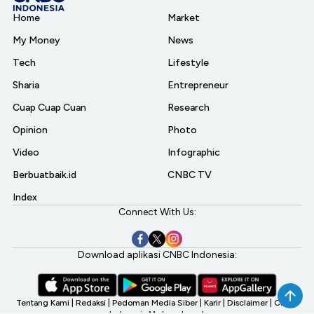
Home
Market
My Money
News
Tech
Lifestyle
Sharia
Entrepreneur
Cuap Cuap Cuan
Research
Opinion
Photo
Video
Infographic
Berbuatbaik.id
CNBC TV
Index
Connect With Us:
Download aplikasi CNBC Indonesia:
Tentang Kami
|
Redaksi
|
Pedoman Media Siber
|
Karir
|
Disclaimer
|
CNBC
Indonesia My Investment