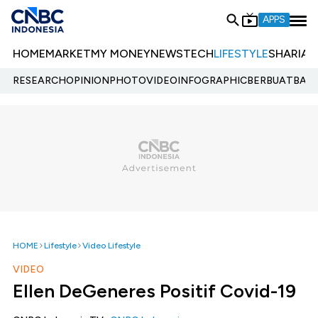
APPS
HOME
MARKET
MY MONEY
NEWS
TECH
LIFESTYLE
SHARIA
E
RESEARCH
OPINION
PHOTO
VIDEO
INFOGRAPHIC
BERBUATBAIK.
HOME
Lifestyle
Video Lifestyle
VIDEO
Ellen DeGeneres Positif Covid-19