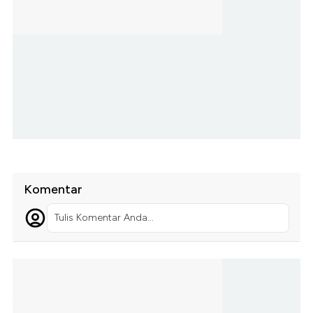
Komentar
Tulis Komentar Anda...