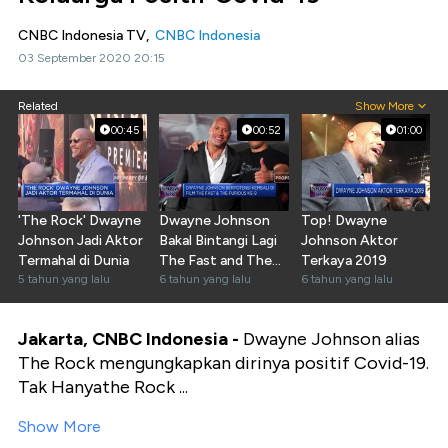
CNBC Indonesia TV,
CNBC Indonesia
03 September 2020 20:15
Related
Show More
00:45
00:52
01:00
'The Rock' Dwayne
Dwayne Johnson
Top! Dwayne
Johnson Jadi Aktor
Bakal Bintangi Lagi
Johnson Aktor
Termahal di Dunia
The Fast and The
Terkaya 2019
5 tahun yang lalu
Furious?
6 tahun yang lalu
6 tahun yang lalu
Jakarta, CNBC Indonesia -
Dwayne Johnson alias
The Rock mengungkapkan dirinya positif Covid-19.
Tak Hanyathe Rock ...
Show More