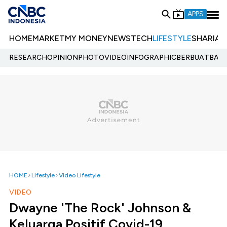
APPS
HOME
MARKET
MY MONEY
NEWS
TECH
LIFESTYLE
SHARIA
E
RESEARCH
OPINION
PHOTO
VIDEO
INFOGRAPHIC
BERBUATBAIK.
HOME
Lifestyle
Video Lifestyle
VIDEO
Dwayne 'The Rock' Johnson &
Keluarga Positif Covid-19