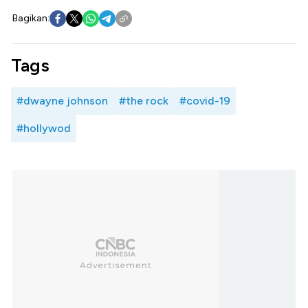
Bagikan:
Tags
#dwayne johnson
#the rock
#covid-19
#hollywod