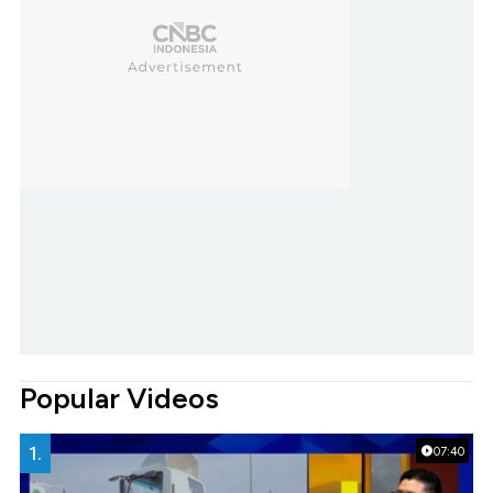
Popular Videos
1.
07:40