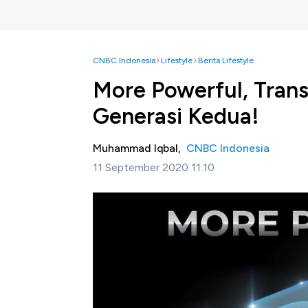
CNBC Indonesia
Lifestyle
Berita Lifestyle
More Powerful, Tran
Generasi Kedua!
Muhammad Iqbal,
CNBC Indonesia
11 September 2020 11:10