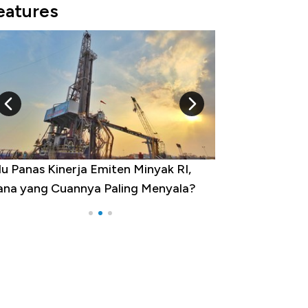
eatures
0 Provinsi dengan Tingkat
engangguran Tertinggi, Ada Jakarta