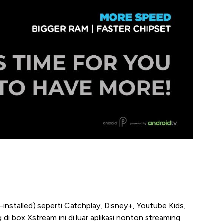
-installed) seperti Catchplay, Disney+, Youtube Kids,
di box Xstream ini di luar aplikasi nonton streaming