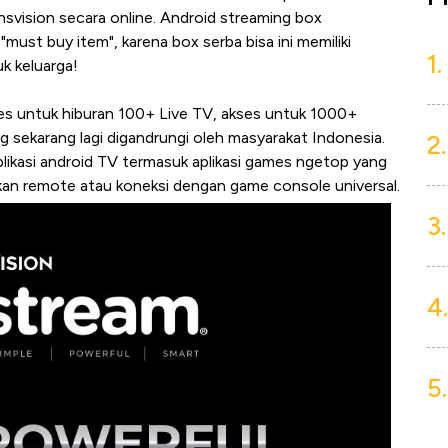
svision secara online. Android streaming box
 "must buy item", karena box serba bisa ini memiliki
1.
k keluarga!
es untuk hiburan 100+ Live TV, akses untuk 1000+
 sekarang lagi digandrungi oleh masyarakat Indonesia.
2.
kasi android TV termasuk aplikasi games ngetop yang
an remote atau koneksi dengan game console universal.
3.
4.
5.