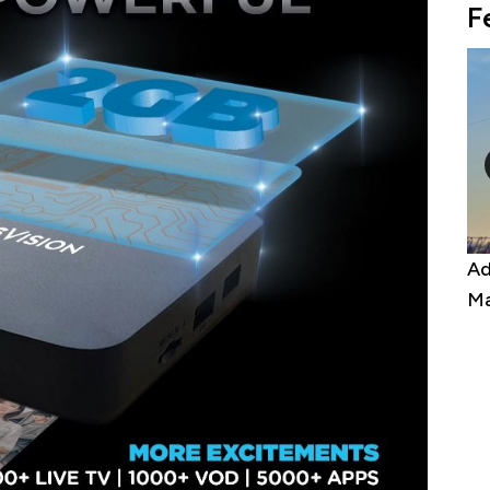
F
 Harga
Adu Panas Kinerja Emiten Minyak RI,
1
Berbahaya
Mana yang Cuannya Paling Menyala?
P