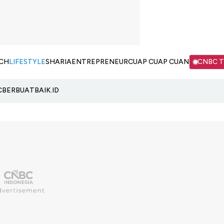
CH
LIFESTYLE
SHARIA
ENTREPRENEUR
CUAP CUAP CUAN
CNBC 
C
BERBUATBAIK.ID