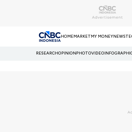
HOME
MARKET
MY MONEY
NEWS
TE
RESEARCH
OPINION
PHOTO
VIDEO
INFOGRAPHI