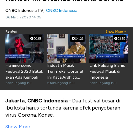
CNBC Indonesia TV,
CNBC Indonesia
06 March 2020 14:05
Related
Show More
00:53
04:23
03:59
Hammersonic
Industri Musik
Lirik Peluang Bisnis
Festival 2020 Batal,
Terinfeksi Corona!
Festival Musik di
akan Ada Kembali
Ini Kata Ardhito
Indonesia
pada 2021
6 tahun yang lalu
Pramono
6 tahun yang lalu
6 tahun yang lalu
Jakarta, CNBC Indonesia
- Dua festival besar di
ibu kota harus tertunda karena efek penyebaran
virus Corona. Konse...
Show More