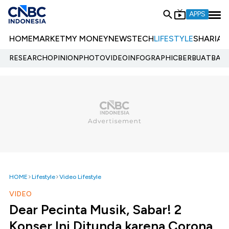
APPS
HOME
MARKET
MY MONEY
NEWS
TECH
LIFESTYLE
SHARIA
E
RESEARCH
OPINION
PHOTO
VIDEO
INFOGRAPHIC
BERBUATBAIK.
HOME
Lifestyle
Video Lifestyle
VIDEO
Dear Pecinta Musik, Sabar! 2
Konser Ini Ditunda karena Corona